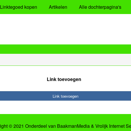
Linktegoed kopen
Artikelen
Alle dochterpagina's
Link toevoegen
Link toevoegen
ight © 2021 Onderdeel van
BaakmanMedia
&
Vrolijk Internet S