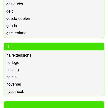
gastouder
geld
goede-doelen
gouda
griekenland
H
hairextensions
horloge
hosting
hotels
hovenier
hypotheek
I