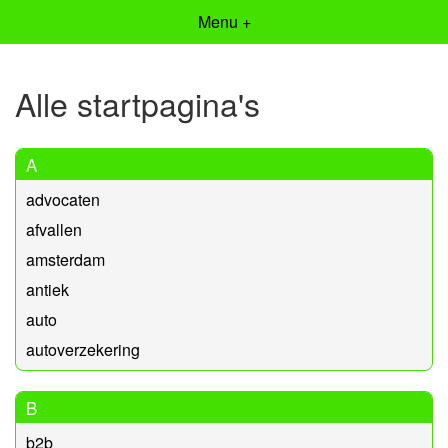
Menu +
Alle startpagina's
A
advocaten
afvallen
amsterdam
antiek
auto
autoverzekering
B
b2b