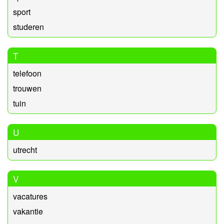
sport
studeren
T
telefoon
trouwen
tuin
U
utrecht
V
vacatures
vakantie