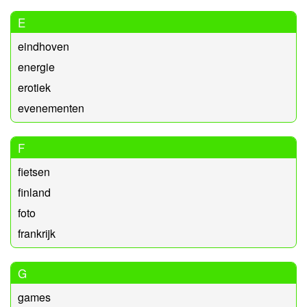
E
eindhoven
energie
erotiek
evenementen
F
fietsen
finland
foto
frankrijk
G
games