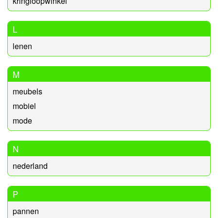
kringloopwinkel
L
lenen
M
meubels
mobiel
mode
N
nederland
P
pannen