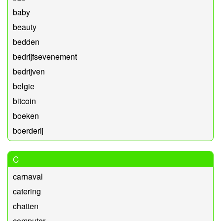
baby
beauty
bedden
bedrijfsevenement
bedrijven
belgie
bitcoin
boeken
boerderij
C
carnaval
catering
chatten
computer