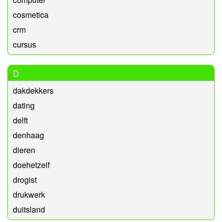
cosmetica
crm
cursus
D
dakdekkers
dating
delft
denhaag
dieren
doehetzelf
drogist
drukwerk
duitsland