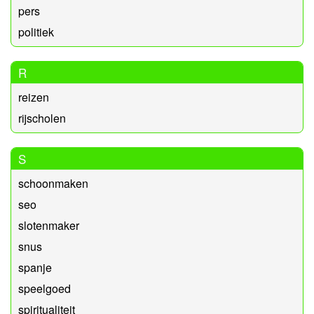
pers
politiek
R
reizen
rijscholen
S
schoonmaken
seo
slotenmaker
snus
spanje
speelgoed
spiritualiteit