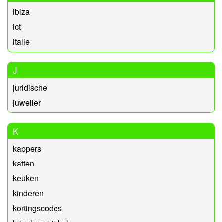
ibiza
ict
italie
J
juridische
juwelier
K
kappers
katten
keuken
kinderen
kortingscodes